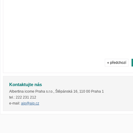
« předchozí
Kontaktujte nás
Albertina icome Praha s.r.o.
,
Štěpánská 16
,
110 00
Praha 1
tel.:
222 231 212
e-mail:
aip@aip.cz