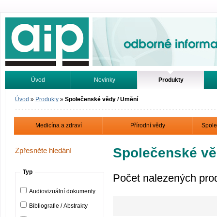
Odborné informace. Online.
Úvod
Novinky
Produkty
Vyhledávání
Tutoriály
Úvod
»
Produkty
»
Společenské vědy / Umění
Medicína a zdraví
Přírodní vědy
Spole
Společenské vě
Zpřesněte hledání
Typ
Počet nalezených pro
Audiovizuální dokumenty
Bibliografie / Abstrakty