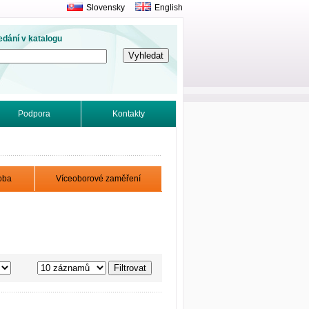
Slovensky
English
edání v katalogu
Podpora
Kontakty
oba
Víceoborové zaměření