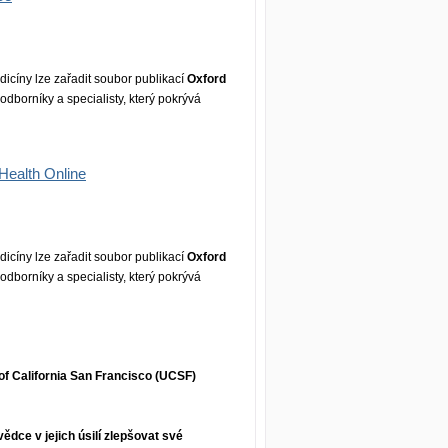
icíny lze zařadit soubor publikací
Oxford
dborníky a specialisty, který pokrývá
Health Online
icíny lze zařadit soubor publikací
Oxford
dborníky a specialisty, který pokrývá
of California San Francisco (UCSF)
ědce v jejich úsilí zlepšovat své