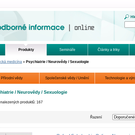
mace. Online.
Hl
Produkty
Semináře
Články a triky
ická medicína
»
Psychiatrie / Neurovědy / Sexuologie
Přírodní vědy
Společenské vědy / Umění
Technologie a výr
hiatrie / Neurovědy / Sexuologie
 nalezených produktů: 167
Řazení