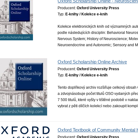
Oxford Scholarship Online - Neuroscie
Producent:
Oxford University Press
Typ:
E-knihy / Kolekce e-knih
Kolekce elektronických knih od významných auto
podle následujících disciplin: Behavioral Neuro
Nervous System; History of Neuroscience; Molec
Neuroendocrine and Autonomic; Sensory and Mo
Oxford Scholarship Online Archive
Producent:
Oxford University Press
Typ:
E-knihy / Kolekce e-knih
Tento doplňkový archiv rozšiřuje celkový obsah
a zdvojnásobuje počet titulů OSO vydaných pře
7 500 titulů, které vyšly v tištěné podobě v nak
vybrat z pěti dílčích kolekcí nebo zakoupit kompl
Oxford Textbook of Community Mental H
Producent:
Oxford University Press