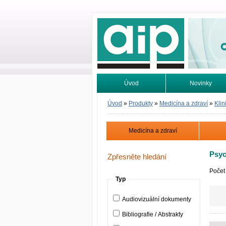
Odborné infor
Úvod
Novinky
Vyhledávání
Tutoriály
Úvod
»
Produkty
»
Medicína a zdraví
»
Klin
Medicína a zdraví
Psyc
Zpřesněte hledání
Počet
Typ
Audiovizuální dokumenty
Bibliografie / Abstrakty