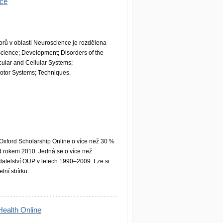
nce
rů v oblasti Neuroscience je rozdělena
science; Development; Disorders of the
ular and Cellular Systems;
tor Systems; Techniques.
 Oxford Scholarship Online o více než 30 %
d rokem 2010. Jedná se o více než
ladatelství OUP v letech 1990–2009. Lze si
etní sbírku:
ealth Online