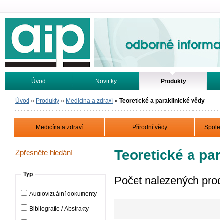
Odborné informace. Online.
Úvod
Novinky
Produkty
Vyhledávání
Tutoriály
Úvod
»
Produkty
»
Medicína a zdraví
»
Teoretické a paraklinické vědy
Medicína a zdraví
Přírodní vědy
Spole
Teoretické a pa
Zpřesněte hledání
Typ
Počet nalezených pro
Audiovizuální dokumenty
Bibliografie / Abstrakty