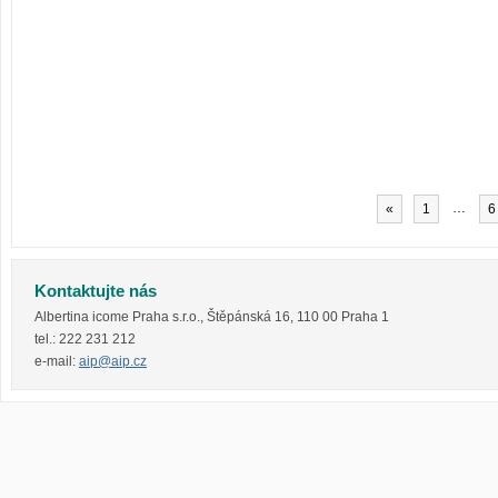
…
«
1
6
Kontaktujte nás
Albertina icome Praha s.r.o.
,
Štěpánská 16
,
110 00
Praha 1
tel.:
222 231 212
e-mail:
aip@aip.cz