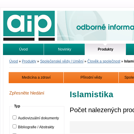
Odborné informace. Online.
Úvod
Novinky
Produkty
Vyhledávání
Tutoriály
Úvod
»
Produkty
»
Společenské vědy / Umění
»
Člověk a společnost
»
Islam
Medicína a zdraví
Přírodní vědy
Spole
Islamistika
Zpřesněte hledání
Typ
Počet nalezených pro
Audiovizuální dokumenty
Bibliografie / Abstrakty