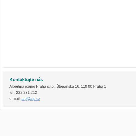
Kontaktujte nás
Albertina icome Praha s.r.o.
,
Štěpánská 16
,
110 00
Praha 1
tel.:
222 231 212
e-mail:
aip@aip.cz