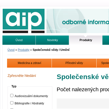
Odborné informace. Online.
Úvod
Novinky
Produkty
Vyhledávání
Tutoriály
Úvod
»
Produkty
»
Společenské vědy / Umění
Medicína a zdraví
Přírodní vědy
Spole
Společenské vě
Zpřesněte hledání
Typ
Počet nalezených pro
Audiovizuální dokumenty
Bibliografie / Abstrakty