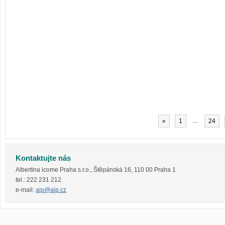
…
«
1
24
Kontaktujte nás
Albertina icome Praha s.r.o.
,
Štěpánská 16
,
110 00
Praha 1
tel.:
222 231 212
e-mail:
aip@aip.cz