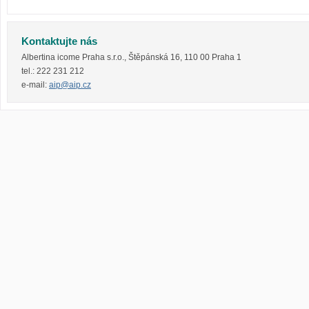
Kontaktujte nás
Albertina icome Praha s.r.o.
,
Štěpánská 16
,
110 00
Praha 1
tel.:
222 231 212
e-mail:
aip@aip.cz