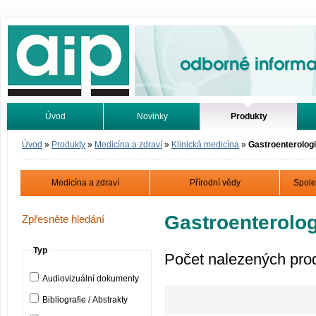
Odborné informace. Online.
Úvod
Novinky
Produkty
Vyhledávání
Tutoriály
Úvod
»
Produkty
»
Medicína a zdraví
»
Klinická medicína
»
Gastroenterologi
Medicína a zdraví
Přírodní vědy
Spole
Gastroenterolog
Zpřesněte hledání
Typ
Počet nalezených pro
Audiovizuální dokumenty
Bibliografie / Abstrakty