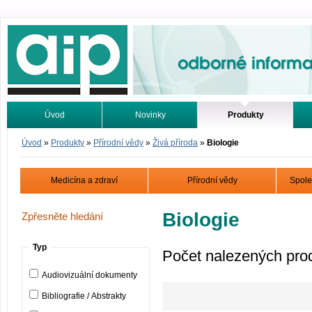
Odborné informace. Online.
Úvod
Novinky
Produkty
Vyhledávání
Tutoriály
Úvod
»
Produkty
»
Přírodní vědy
»
Živá příroda
»
Biologie
Medicína a zdraví
Přírodní vědy
Spole
Biologie
Zpřesněte hledání
Typ
Počet nalezených pro
Audiovizuální dokumenty
Bibliografie / Abstrakty