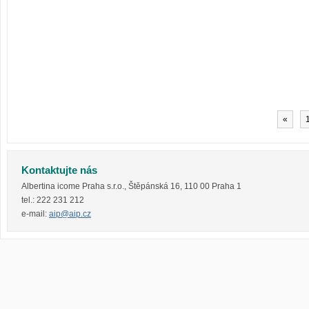
«
Kontaktujte nás
Albertina icome Praha s.r.o.
,
Štěpánská 16
,
110 00
Praha 1
tel.:
222 231 212
e-mail:
aip@aip.cz