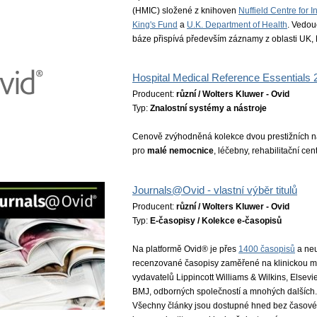
(HMIC) složené z knihoven
Nuffield Centre for 
King's Fund
a
U.K. Department of Health
. Vedouc
báze přispívá především záznamy z oblasti UK, 
Hospital Medical Reference Essentials 
Producent:
různí / Wolters Kluwer - Ovid
Typ:
Znalostní systémy a nástroje
Cenově zvýhodněná kolekce dvou prestižních n
pro
malé nemocnice
, léčebny, rehabilitační ce
Journals@Ovid - vlastní výběr titulů
Producent:
různí / Wolters Kluwer - Ovid
Typ:
E-časopisy / Kolekce e-časopisů
Na platformě Ovid® je přes
1400 časopisů
a neu
recenzované časopisy zaměřené na klinickou med
vydavatelů Lippincott Williams & Wilkins, Elsevie
BMJ, odborných společností a mnohých dalších. 
Všechny články jsou dostupné hned bez časov