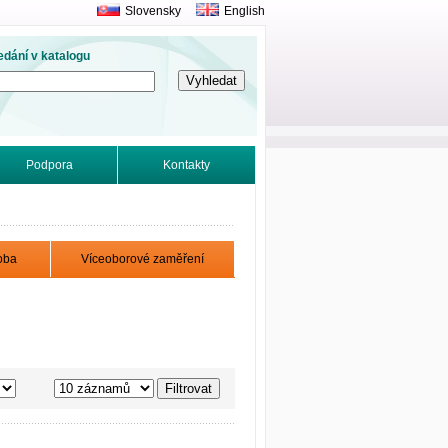
Slovensky
English
edání v katalogu
Podpora
Kontakty
oba
Víceoborové zaměření