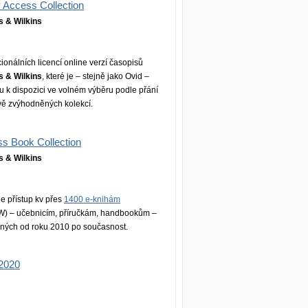
y Access Collection
s & Wilkins
ionálních licencí online verzí časopisů
s & Wilkins
, které je – stejně jako Ovid –
u k dispozici ve volném výběru podle přání
vě zvýhodněných kolekcí.
ess Book Collection
s & Wilkins
ne přístup kv přes
1400 e-knihám
) – učebnicím, příručkám, handbookům –
daných od roku 2010 po současnost.
 2020