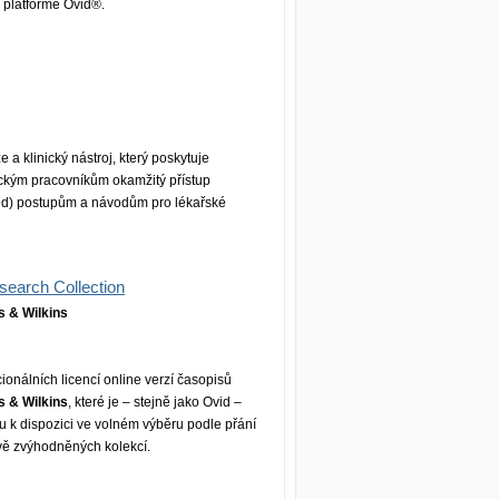
 platformě Ovid®.
 a klinický nástroj, který poskytuje
ickým pracovníkům okamžitý přístup
ed) postupům a návodům pro lékařské
esearch Collection
s & Wilkins
ionálních licencí online verzí časopisů
s & Wilkins
, které je – stejně jako Ovid –
u k dispozici ve volném výběru podle přání
vě zvýhodněných kolekcí.