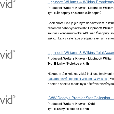
Lippincott Williams & Wilkins Proprietar
Producent:
Wolters Kluwer - Lippincott William
Typ:
E-časopisy / Kolekce e-časopisů
Společnost Ovid je jediným dodavatelem instituc
renomovaného vydavatelství
Lippincott William
součástí koncernu Wolters-Kluwer. Časopisy jso
zákazníka a v celé řadě předpřipravených ceno
Lippincott Williams & Wilkins Total Acc
Producent:
Wolters Kluwer - Lippincott William
Typ:
E-knihy / Kolekce e-knih
Nákupem této kolekce získá instituce trvalý onli
nakladatelství Lippincott Williams & Wilkins
(LWW
z celého spektra medicíny a ošetřovatelství vy
LWW Doodys Premier Star Collection -
Producent:
Wolters Kluwer - Ovid
Typ:
E-knihy / Kolekce e-knih