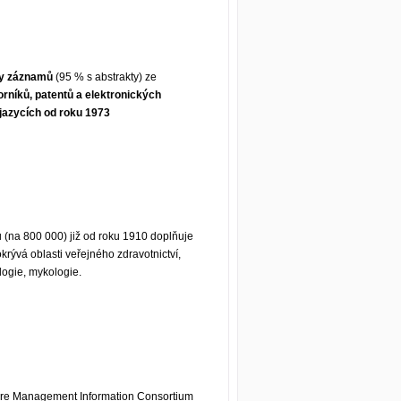
ny záznamů
(95 % s abstrakty) ze
orníků, patentů a elektronických
jazycích od roku 1973
 (na 800 000) již od roku 1910 doplňuje
okrývá oblasti veřejného zdravotnictví,
logie, mykologie.
are Management Information Consortium