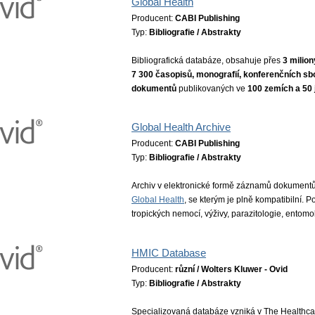
Global Health
Producent:
CABI Publishing
Typ:
Bibliografie / Abstrakty
Bibliografická databáze, obsahuje přes
3 milio
7 300 časopisů, monografií, konferenčních sb
dokumentů
publikovaných ve
100 zemích a 50 
Global Health Archive
Producent:
CABI Publishing
Typ:
Bibliografie / Abstrakty
Archiv v elektronické formě záznamů dokumentů
Global Health
, se kterým je plně kompatibilní. P
tropických nemocí, výživy, parazitologie, entomo
HMIC Database
Producent:
různí / Wolters Kluwer - Ovid
Typ:
Bibliografie / Abstrakty
Specializovaná databáze vzniká v The Healthc