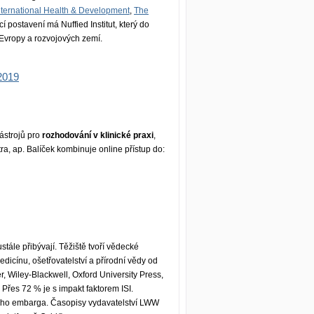
International Health & Development
,
The
í postavení má Nuffied Institut, který do
Evropy a rozvojových zemí.
2019
ástrojů pro
rozhodování v klinické praxi
,
ntra, ap. Balíček kombinuje online přístup do:
stále přibývají. Těžiště tvoří vědecké
icínu, ošetřovatelství a přírodní vědy od
r, Wiley-Blackwell, Oxford University Press,
Přes 72 % je s impakt faktorem ISI.
ého embarga. Časopisy vydavatelství LWW