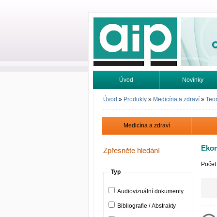
Odborné infor
Úvod
Novinky
Vyhledávání
Tutoriály
Úvod
»
Produkty
»
Medicína a zdraví
»
Teor
Medicína a zdraví
Ekon
Zpřesněte hledání
Počet
Typ
Audiovizuální dokumenty
Bibliografie / Abstrakty