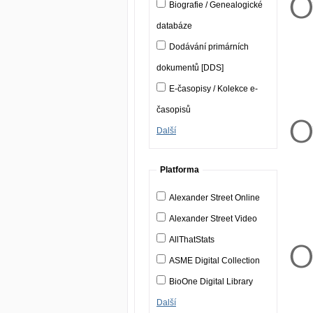
Biografie / Genealogické
databáze
Dodávání primárních
dokumentů [DDS]
E-časopisy / Kolekce e-
časopisů
Další
Platforma
Alexander Street Online
Alexander Street Video
AllThatStats
ASME Digital Collection
BioOne Digital Library
Další