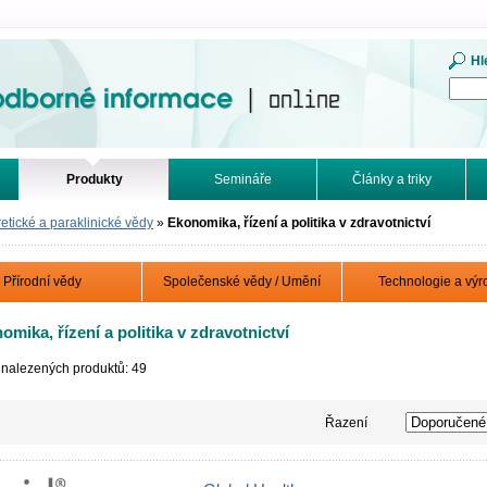
mace. Online.
Hl
Produkty
Semináře
Články a triky
etické a paraklinické vědy
»
Ekonomika, řízení a politika v zdravotnictví
Přírodní vědy
Společenské vědy / Umění
Technologie a výr
omika, řízení a politika v zdravotnictví
 nalezených produktů: 49
Řazení