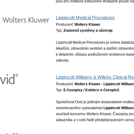
jsou pro instituce exkluzivně dostupné pouze na
Lippincott Medical Procedures
Producent:
Wolters Kluwer
Typ:
Znalostní systémy a nástroje
Lippincott Medical Procedures je online databáze
lékařům, zdravotním sestrám a dalším zdravotn
k detailním, důkazy podloženým (evidence-bas
zákroky.
Lippincott Williams & Wilkins Clinical R
Producent:
Wolters Kluwer - Lippincott William
Typ:
E-časopisy / Kolekce e-časopisů
Společnost Ovid je jediným dodavatelem instituc
renomovaného vydavatelství
Lippincott William
součástí koncernu Wolters-Kluwer. Časopisy jso
zákazníka a v celé řadě předpřipravených ceno