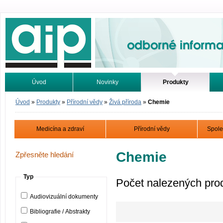
Odborné informace. Online.
Úvod
Novinky
Produkty
Vyhledávání
Tutoriály
Úvod
»
Produkty
»
Přírodní vědy
»
Živá příroda
»
Chemie
Medicína a zdraví
Přírodní vědy
Spole
Chemie
Zpřesněte hledání
Typ
Počet nalezených pro
Audiovizuální dokumenty
Bibliografie / Abstrakty