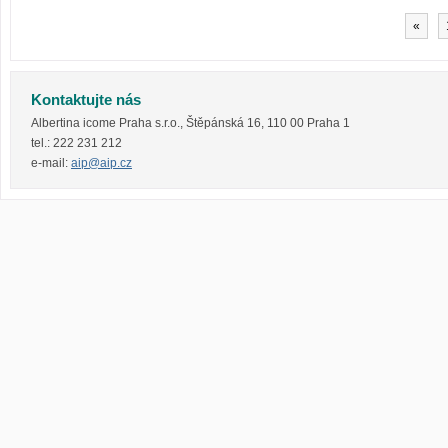
«
Kontaktujte nás
Albertina icome Praha s.r.o.
,
Štěpánská 16
,
110 00
Praha 1
tel.:
222 231 212
e-mail:
aip@aip.cz