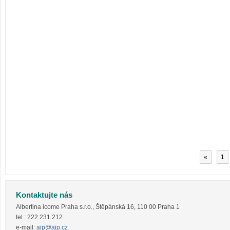
«
1
Kontaktujte nás
Albertina icome Praha s.r.o.
,
Štěpánská 16
,
110 00
Praha 1
tel.:
222 231 212
e-mail:
aip@aip.cz