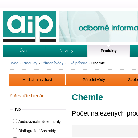
Odborné informace. Online.
Úvod
Novinky
Produkty
Vyhledávání
Tutoriály
Úvod
»
Produkty
»
Přírodní vědy
»
Živá příroda
»
Chemie
Medicína a zdraví
Přírodní vědy
Spole
Chemie
Zpřesněte hledání
Typ
Počet nalezených pro
Audiovizuální dokumenty
Bibliografie / Abstrakty